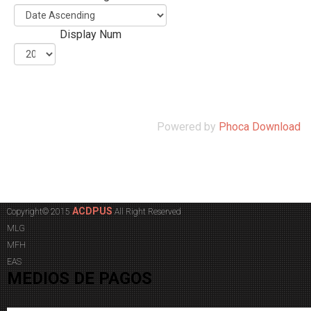
Display Num
Powered by
Phoca Download
ACDPUS
Copyright© 2015
All Right Reserved
MLG
MFH
EAS
MEDIOS DE PAGOS